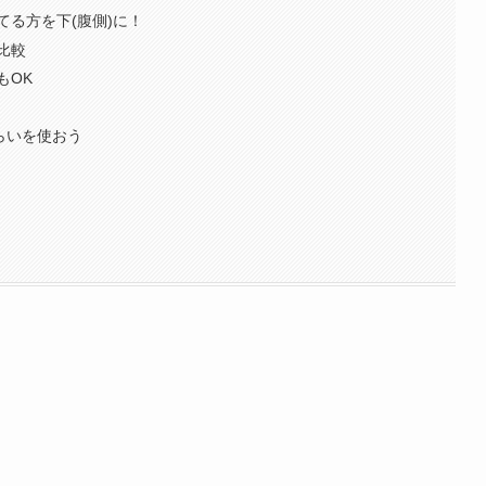
る方を下(腹側)に！
比較
もOK
くらいを使おう