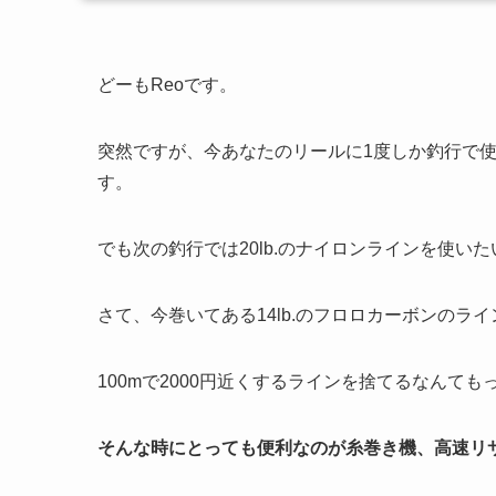
どーも
Reo
です。
突然ですが、今あなたのリールに
1
度しか釣行で
す。
でも次の釣行では
20lb.
のナイロンラインを使いた
さて、今巻いてある
14lb.
のフロロカーボンのライ
100m
で
2000
円近くするラインを捨てるなんてもっ
そんな時にとっても便利なのが糸巻き機、高速リサ