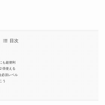
目次
にも超便利
２倍使える
0は必須レベル
こう