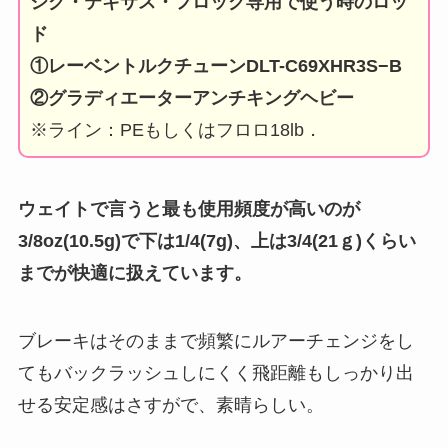
ジグ・テキサス・フロッグ専用で使う
時のロッ
ド
①レーベントルクチューンDLT-C69XHR3S−B
②グラディエーターアンチキングヘビー
※ライン：PEもしくはフロロ18lb．
ウェイトで言うと最も使用頻度が高いのが
3/8oz(10.5g)で下は1/4(7g)、上は3/4(21ｇ)くらい
までが快適に扱えています。
ブレーキはそのままで頻繁にルアーチェンジをし
てもバックラッシュしにくく飛距離もしっかり出
せる安定感はさすがで、素晴らしい。